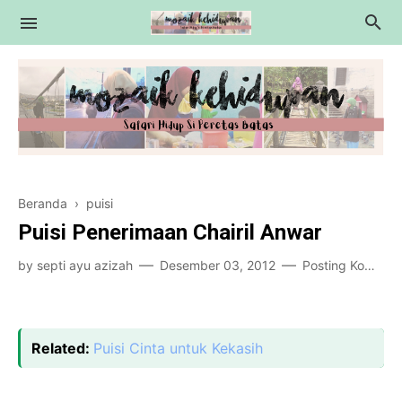
Education
Beranda
›
puisi
Motivasi
Puisi Penerimaan Chairil Anwar
Essay
by
septi ayu azizah
Desember 03, 2012
Posting Komentar
Tips
Review
Related:
Puisi Cinta untuk Kekasih