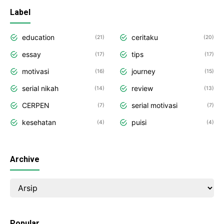
Label
education
ceritaku
21
20
essay
tips
17
17
motivasi
journey
16
15
serial nikah
review
14
13
CERPEN
serial motivasi
7
7
kesehatan
puisi
4
4
Archive
Popular