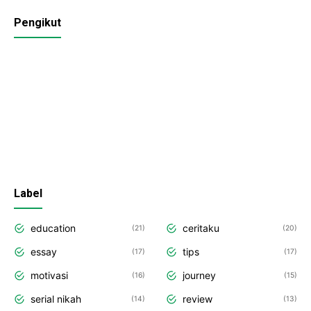
Pengikut
Label
education
ceritaku
21
20
essay
tips
17
17
motivasi
journey
16
15
serial nikah
review
14
13