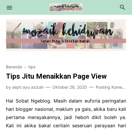
Education
Beranda
›
tips
Motivasi
Tips Jitu Menaikkan Page View
Essay
by
septi ayu azizah
Oktober 29, 2020
Posting Komentar
Tips
Hai Sobat Ngeblog. Masih dalam euforia peringatan
Review
hari blogger nasional, maklum ya gais, akika baru kali
pertama merayakannya, jadi heboh dikit boleh ya.
Kali ini akika bakal ceritain seseruan perayaan hari