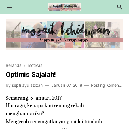
Education
Beranda
›
motivasi
Motivasi
Optimis Sajalah!
Essay
by
septi ayu azizah
Januari 07, 2018
Posting Komentar
Tips
Semarang, 5 Januari 2017
Review
Hai ragu, kenapa kau senang sekali
menghampiriku?
Mengecoh semangatku yang mulai tumbuh.