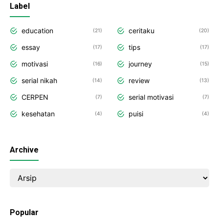
Label
education
ceritaku
21
20
essay
tips
17
17
motivasi
journey
16
15
serial nikah
review
14
13
CERPEN
serial motivasi
7
7
kesehatan
puisi
4
4
Archive
Popular