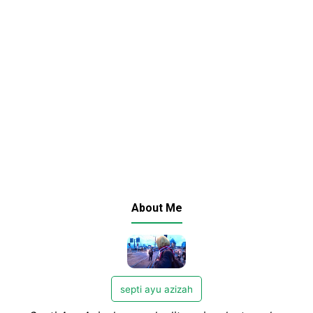
About Me
septi ayu azizah