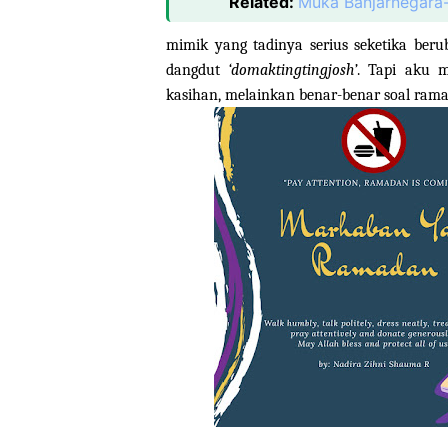
Related:
Muka Banjarnegara-
mimik yang tadinya serius seketika beru
dangdut
‘domaktingtingjosh’
. Tapi aku 
kasihan, melainkan benar-benar soal ramad