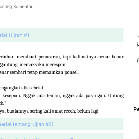
osting Komentar
ial Hijrah #1
 tertahan membuat penasaran, tapi kalimatnya benar-benar
enggantung, memaksaku merespon.
benar sembari tetap memainkan ponsel.
gangkat alis sebelah.
i kesepian. Nggak ada teman, nggak ada pasangan. Untung
h.
”
Pe
, bualannya sering kali amat receh, belum lagi
erial tentang Ujian #2)