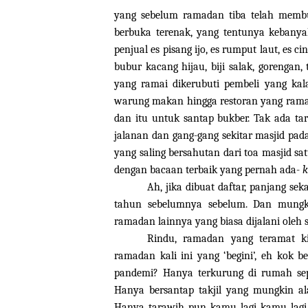
yang sebelum ramadan tiba telah membu
berbuka terenak, yang tentunya kebanya
penjual es pisang ijo, es rumput laut, es c
bubur kacang hijau, biji salak, gorengan
yang ramai dikerubuti pembeli yang kal
warung makan hingga restoran yang ramai 
dan itu untuk santap bukber. Tak ada t
jalanan dan gang-gang sekitar masjid pa
yang saling bersahutan dari toa masjid sa
dengan bacaan terbaik yang pernah ada-
k
Ah, jika dibuat daftar, panjang sek
tahun sebelumnya sebelum. Dan mungkin 
ramadan lainnya yang biasa dijalani oleh 
Rindu, ramadan yang teramat k
ramadan kali ini yang ‘begini’, eh kok
pandemi? Hanya terkurung di rumah sepe
Hanya bersantap takjil yang mungkin a
Hanya tarawih pun kamu lagi kamu lagi