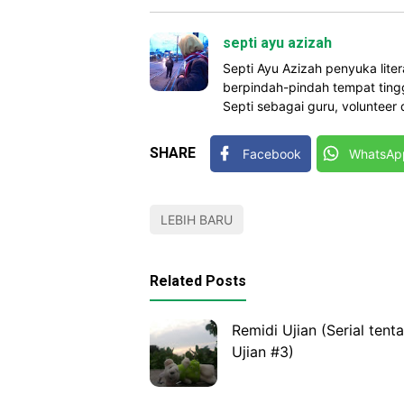
septi ayu azizah
Septi Ayu Azizah penyuka liter
berpindah-pindah tempat tingga
Septi sebagai guru, volunteer d
SHARE
Facebook
WhatsAp
LEBIH BARU
Related Posts
Remidi Ujian (Serial tent
Ujian #3)