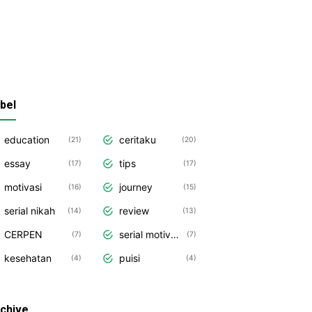
bel
education
ceritaku
21
20
essay
tips
17
17
motivasi
journey
16
15
serial nikah
review
14
13
CERPEN
serial motivasi
7
7
kesehatan
puisi
4
4
chive