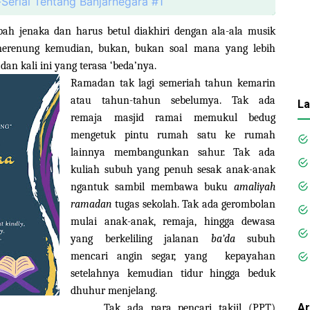
Serial Tentang Banjarnegara #1
bah jenaka dan harus betul diakhiri dengan ala-ala musik
merenung kemudian, bukan, bukan soal mana yang lebih
an kali ini yang terasa ‘beda’nya.
Ramadan tak lagi semeriah tahun kemarin
atau tahun-tahun sebelumya. Tak ada
La
remaja masjid ramai memukul bedug
mengetuk pintu rumah satu ke rumah
lainnya membangunkan sahur. Tak ada
kuliah subuh yang penuh sesak anak-anak
ngantuk sambil membawa buku
amaliyah
ramadan
tugas sekolah. Tak ada gerombolan
mulai anak-anak, remaja, hingga dewasa
yang berkeliling jalanan
ba’da
subuh
mencari angin segar, yang
kepayahan
setelahnya kemudian tidur hingga beduk
dhuhur menjelang.
Ar
Tak ada para pencari takjil (PPT)