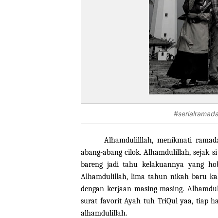
#serialramad
Alhamdulilllah, menikmati ramad
abang-abang cilok. Alhamdulillah, sejak
bareng jadi tahu kelakuannya yang hobi
Alhamdulillah, lima tahun nikah baru kal
dengan kerjaan masing-masing. Alhamduli
surat favorit Ayah tuh TriQul yaa, tiap h
alhamdulillah.