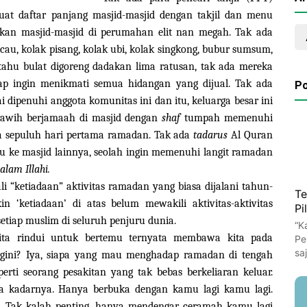
at daftar panjang masjid-masjid dengan takjil dan menu
kan masjid-masjid di perumahan elit nan megah. Tak ada
incau, kolak pisang, kolak ubi, kolak singkong, bubur sumsum,
, tahu bulat digoreng dadakan lima ratusan, tak ada mereka
ap ingin menikmati semua hidangan yang dijual. Tak ada
Po
dipenuhi anggota komunitas ini dan itu, keluarga besar ini
arawih berjamaah di masjid dengan
shaf
tumpah memenuhi
da sepuluh hari pertama ramadan. Tak ada
tadarus
Al Quran
tu ke masjid lainnya, seolah ingin memenuhi langit ramadan
alam Illahi.
ali “ketiadaan” aktivitas ramadan yang biasa dijalani tahun-
Te
‘ketiadaan’ di atas belum mewakili aktivitas-aktivitas
Pi
setiap muslim di seluruh penjuru dunia.
“K
ita rindui untuk bertemu ternyata membawa kita pada
Pe
sa
 begini? Iya, siapa yang mau menghadap ramadan di tengah
rti seorang pesakitan yang tak bebas berkeliaran keluar.
la kadarnya. Hanya berbuka dengan kamu lagi kamu lagi.
. Tak kalah penting, hanya mendengar ceramah kamu lagi