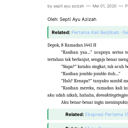
by
septi ayu azizah
Mei 01, 2020
P
Oleh: Septi Ayu Azizah
Related:
Pertama Kali Berjilbab -Ser
Depok, 8 Ramadan 1441 H
“Kasihan yaa....” ucapnya serius
tertahan tak berlanjut, sengaja benar m
“Siapa?” kataku singkat, tak acuh 
“Kasihan jomblo-jomblo ituh....”
“Hah? Kenapa?” tanyaku sambil men
“Kasihan mereka, ramadan kali in
aku udah nikah, hahaha,
domaktingtingjos
Aku benar-benar ingin menimpuknya
Related:
Ekspresi Pertama (S