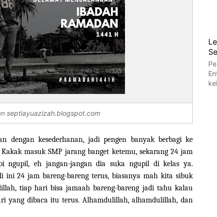
Le
Se
Pe
En
ke
an septiayuazizah.blogspot.com
an dengan kesederhanan, jadi pengen banyak berbagi ke
 si Kakak masuk SMP jarang banget ketemu, sekarang 24 jam
 ngupil, eh jangan-jangan dia suka ngupil di kelas ya.
i ini 24 jam bareng-bareng terus, biasanya mah kita sibuk
llah, tiap hari bisa jamaah bareng-bareng jadi tahu kalau
ari yang dibaca itu terus. Alhamdulillah, alhamdulillah, dan